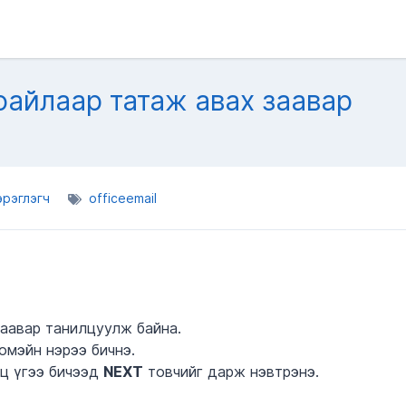
файлаар татаж авах заавар
рэглэгч
officeemail
аавар танилцуулж байна.
омэйн нэрээ бичнэ.
уц үгээ бичээд
NEXT
товчийг дарж нэвтрэнэ.