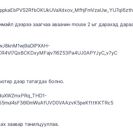
имэйл дээрээ заагчаа аваачин mouse 2 ыг дарахад дара
ютер дээр татагдах болно.
ах заавар танилцууллаа.