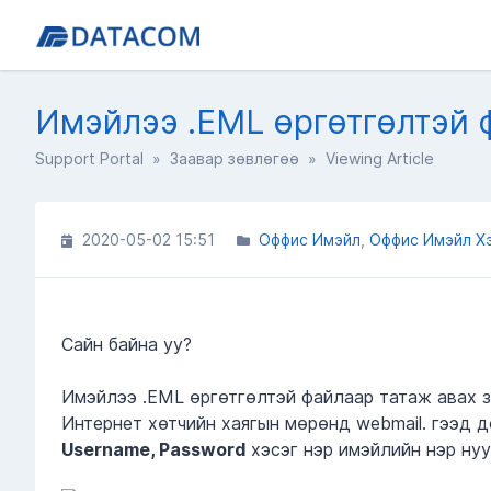
Имэйлээ .EML өргөтгөлтэй 
Support Portal
»
Заавар зөвлөгөө
» Viewing Article
2020-05-02 15:51
Оффис Имэйл
Оффис Имэйл Хэ
Сайн байна уу?
Имэйлээ .EML өргөтгөлтэй файлаар татаж авах з
Интернет хөтчийн хаягын мөрөнд webmail. гээд д
Username, Password
хэсэг нэр имэйлийн нэр ну