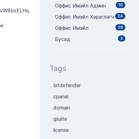
Оффис Имэйл Админ
10
Оффис Имэйл Хэрэглэгч
24
ах
Оффис Имэйл
26
Бусад
2
Tags
bitdefender
cpanel
domain
gsuite
license