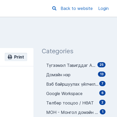
Back to website
Login
Categories
Print
Түгээмэл Тавигддаг Асуултууд
25
Домэйн нэр
13
Вэб байршуулах үйлчилгээ
7
Google Workspace
6
Төлбөр тооцоо / НӨАТ
2
МОН - Монгол домэйн нэр
1