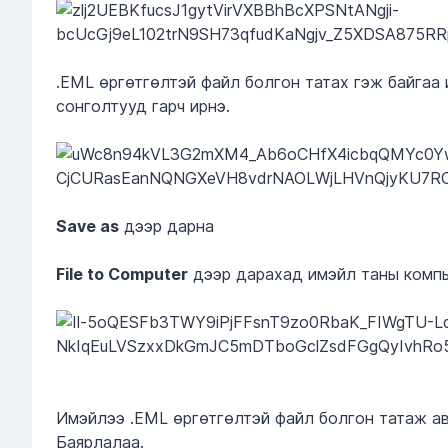
.EML өргөтгөлтэй файл болгон татах гэж байгаа 
сонголтууд гарч ирнэ.
Save as
дээр дарна
File to Computer
дээр дарахад имэйл таны компь
Имэйлээ .EML өргөтгөлтэй файл болгон татаж ав
Баярлалаа.