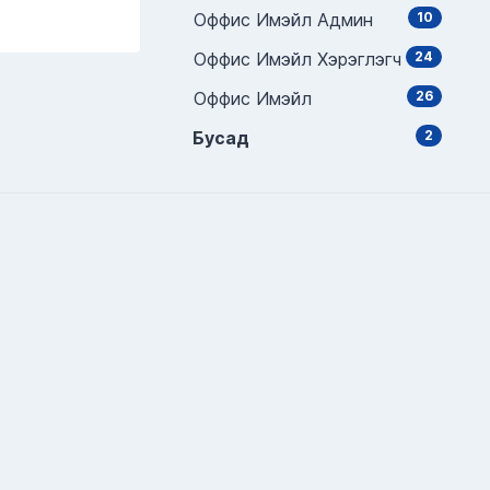
Оффис Имэйл Админ
10
Оффис Имэйл Хэрэглэгч
24
Оффис Имэйл
26
Бусад
2