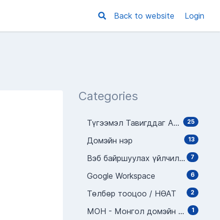
Back to website
Login
Categories
Түгээмэл Тавигддаг Асуултууд
25
Домэйн нэр
13
Вэб байршуулах үйлчилгээ
7
Google Workspace
6
Төлбөр тооцоо / НӨАТ
2
МОН - Монгол домэйн нэр
1