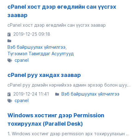
cPanel хост дээр өгөдлийн сан үүсгэх
заавар
cPanel хост дээр өгөдлийн сан үүсгэх заавар
2019-12-25 09:18
Вэб байршуулах үйлчилгээ
Түгээмэл Тавигддаг Асуултууд
cpanel
cPanel руу хандах заавар
cPanel руу домэйн нэрнийхээ админ эрхээр болон шууд хэрхэн хандах заавар
2019-12-24 11:41
Вэб байршуулах үйлчилгээ
cpanel
Windows хостинг дээр Permission
тохируулах (Parallel Desk)
1. Windows хостинг дээр permission эрх тохируулахын тулд Websites & Domains хэсгээс > File Manager хэсэгт орно. 2. Permission солих хавтас дээр очиход нэмэлт сумны хэсэг гарч ирэх бөгөөд гарч ирсэн сонголтоос "Change Permission...