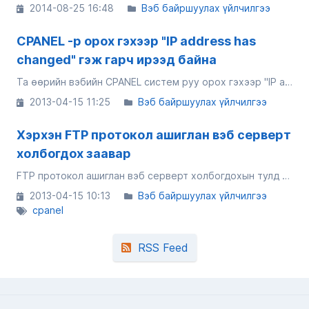
2014-08-25 16:48
Вэб байршуулах үйлчилгээ
CPANEL -р орох гэхээр "IP address has
changed" гэж гарч ирээд байна
Та өөрийн вэбийн CPANEL систем руу орох гэхээр "IP address has changed" гэж гарч ирээд байвал энэ нь таны интернэтийн гарцын IP хаяг үргэлж солигдож байгаа гэсэн үг ба CPANEL систем нь үүнийг аюултай IP хаяг гэж ойлгон таныг цааш нэвтрүүлэ...
2013-04-15 11:25
Вэб байршуулах үйлчилгээ
Хэрхэн FTP протокол ашиглан вэб серверт
холбогдох заавар
FTP протокол ашиглан вэб серверт холбогдохын тулд таньд FTP клиент програм хэрэг болно. Үүнд : Filezilla, CuteFTP, WinSCP гэх мэт. Та бүхэнд FTP програм болох Filezilla -г (татаж авах) ашиглан серверт хэрхэн холбогдох талаар заавар танилцуулья.
2013-04-15 10:13
Вэб байршуулах үйлчилгээ
cpanel
RSS Feed