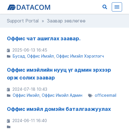
Support Portal
» Заавар зөвлөгөө
Оффис чат ашиглах заавар.
2025-06-13 16:45
Бусад
Оффис Имэйл
Оффис Имэйл Хэрэглэгч
Oффис имэйлийн нууц үг админ эрхээр
орж солих заавар
2024-07-18 10:43
Оффис Имэйл
Оффис Имэйл Админ
officeemail
Оффис имэйл домэйн баталгаажуулах
2024-06-11 16:40