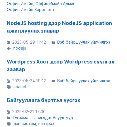
Оффис Имэйл
Оффис Имэйл Админ
Оффис Имэйл Хэрэглэгч
NodeJS hosting дээр NodeJS application
ажиллуулах заавар
2023-05-29 11:42
Вэб байршуулах үйлчилгээ
nodejs
Wordpress Хост дээр Wordpress суулгах
заавар
2023-05-24 19:12
Вэб байршуулах үйлчилгээ
cpanel
Байгууллага бүртгэл үүсгэх
2022-02-21 17:30
Түгээмэл Тавигддаг Асуултууд
дан систем
нэвтрэх