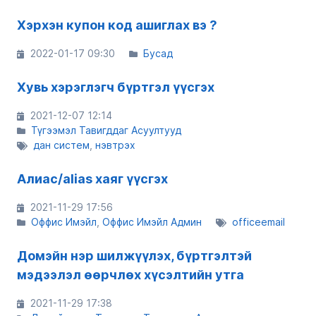
Хэрхэн купон код ашиглах вэ ?
2022-01-17 09:30
Бусад
Хувь хэрэглэгч бүртгэл үүсгэх
2021-12-07 12:14
Түгээмэл Тавигддаг Асуултууд
дан систем
нэвтрэх
Алиас/alias хаяг үүсгэх
2021-11-29 17:56
Оффис Имэйл
Оффис Имэйл Админ
officeemail
Домэйн нэр шилжүүлэх, бүртгэлтэй
мэдээлэл өөрчлөх хүсэлтийн утга
2021-11-29 17:38