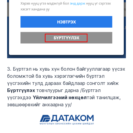
3. Бүртгэл нь хувь хүн болон байгууллагаар үүсэх
боломжтой ба хувь хэрэглэгчийн бүртгэл
үүсгэхийн тулд дараах байдлаар сонголт хийж
Бүртгүүлэх
товчлуурыг дарна /Бүртгэл
үүсгэхдээ
Үйлчилгээний нөхцөл
тэй танилцаж,
зөвшөөрөхийг анхаарна уу/