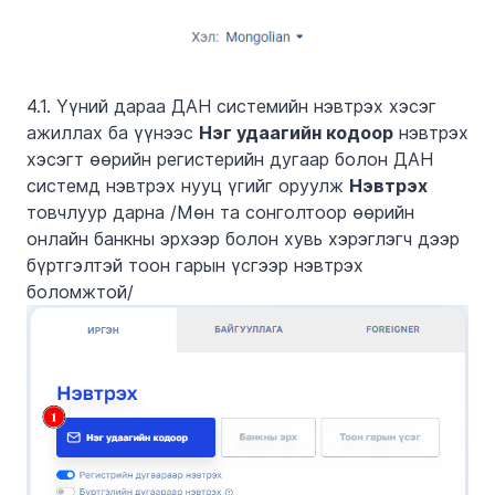
4.1. Үүний дараа ДАН системийн нэвтрэх хэсэг
ажиллах ба үүнээс
Нэг удаагийн кодоор
нэвтрэх
хэсэгт өөрийн регистерийн дугаар болон ДАН
системд нэвтрэх нууц үгийг оруулж
Нэвтрэх
товчлуур дарна /Мөн та сонголтоор өөрийн
онлайн банкны эрхээр болон хувь хэрэглэгч дээр
бүртгэлтэй тоон гарын үсгээр нэвтрэх
боломжтой/