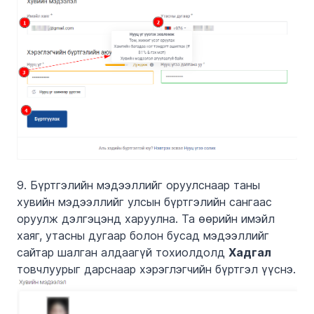
9. Бүртгэлийн мэдээллийг оруулснаар таны
хувийн мэдээллийг улсын бүртгэлийн сангаас
оруулж дэлгэцэнд харуулна. Та өөрийн имэйл
хаяг, утасны дугаар болон бусад мэдээллийг
сайтар шалган алдаагүй тохиолдолд
Хадгал
товчлуурыг дарснаар хэрэглэгчийн бүртгэл үүснэ.