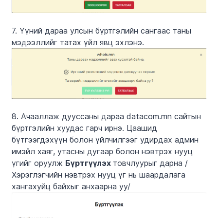
7. Үүний дараа улсын бүртгэлийн сангаас таны
мэдээллийг татах үйл явц эхлэнэ.
8. Ачааллаж дууссаны дараа datacom.mn сайтын
бүртгэлийн хуудас гарч ирнэ. Цаашид
бүтгээгдэхүүн болон үйлчилгээг удирдах админ
имэйл хаяг, утасны дугаар болон нэвтрэх нууц
үгийг оруулж
Бүртгүүлэх
товчлуурыг дарна /
Хэрэглэгчийн нэвтрэх нууц үг нь шаардалага
хангахуйц байхыг анхаарна уу/