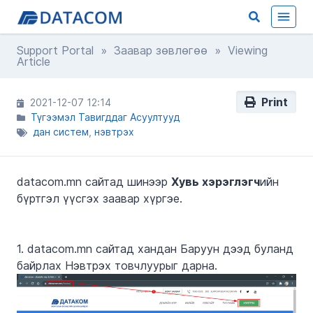
Support Portal
»
Заавар зөвлөгөө
» Viewing
Article
Print
2021-12-07 12:14
Түгээмэл Тавигддаг Асуултууд
дан систем
нэвтрэх
datacom.mn сайтад шинээр
Хувь хэрэглэгч
ийн
бүртгэл үүсгэх заавар хүргэе.
1. datacom.mn сайтад хандан Баруун дээд буланд
байрлах Нэвтрэх товчлуурыг дарна.