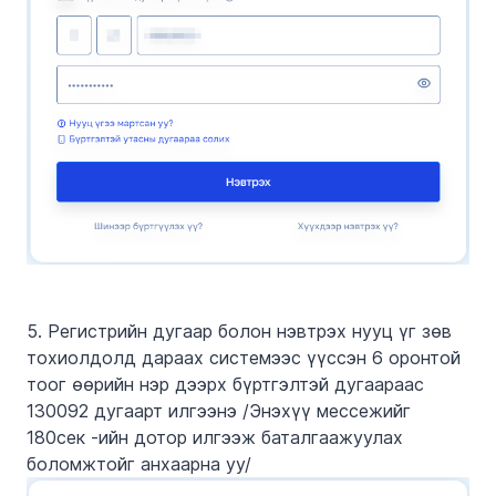
5. Регистрийн дугаар болон нэвтрэх нууц үг зөв
тохиолдолд дараах системээс үүссэн 6 оронтой
тоог өөрийн нэр дээрх бүртгэлтэй дугаараас
130092 дугаарт илгээнэ /Энэхүү мессежийг
180сек -ийн дотор илгээж баталгаажуулах
боломжтойг анхаарна уу/