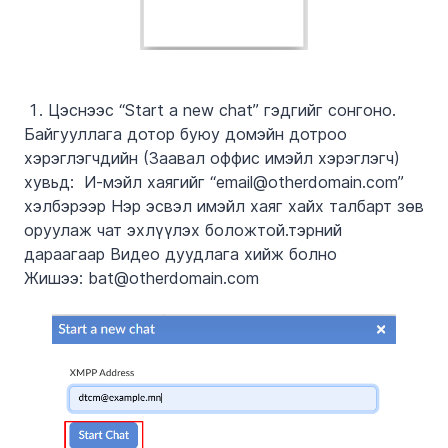
Цэснээс
“
Start a new chat
”
гэдгийг сонгоно.
Байгууллага дотор буюу домэйн дотроо
хэрэглэгчдийн (Заавал оффис имэйл хэрэглэгч)
хувьд: И-мэйл хаягийг “email@otherdomain.com”
хэлбэрээр Нэр эсвэл имэйл хаяг хайх талбарт зөв
оруулаж чат эхлүүлэх боложтой.тэрний
дараагаар Видео дуудлага хийж болно
Жишээ:
bat
@otherdomain.com