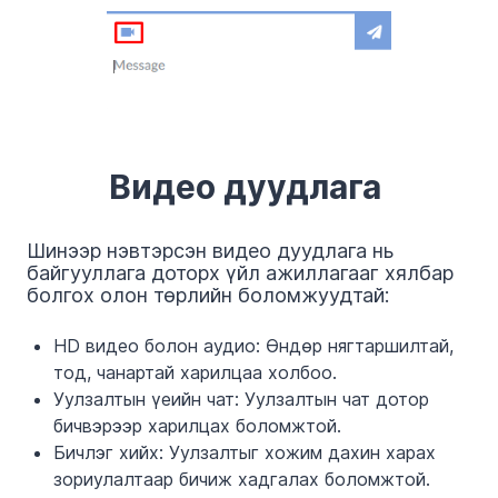
Видео дуудлага
Шинээр нэвтэрсэн видео дуудлаг
а
нь
байгууллага доторх үйл ажиллагааг хялбар
болгох
олон төрлийн
боломжуудтай
:
HD видео болон аудио:
Өндөр нягтаршилтай,
тод, чанартай харилцаа холбоо.
Уулзалтын үеийн чат:
Уулзалтын чат дотор
бичвэрээр харилцах боломжтой.
Бичлэг хийх:
Уулзалтыг хожим дахин харах
зориулалтаар бичиж хадгалах боломжтой.