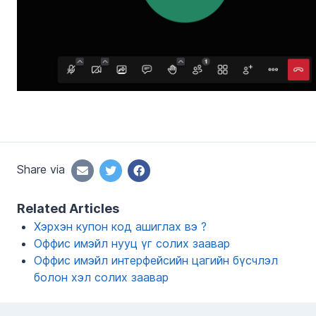
Share via
Related Articles
Хэрхэн купон код ашиглах вэ ?
Оффис имэйл нууц үг солих заавар
Оффис имэйл интерфейсийн цагийн бүсчлэл
болон хэл солих заавар