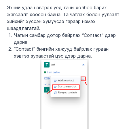
Эхний удаа нэвтрэх үед таны холбоо барих
жагсаалт хоосон байна. Та чатлах болон уулзалт
хийхийг хүссэн хүмүүсээ гараар нэмэх
шаардлагатай.
Чатын самбар дотор байрлах
“Contact”
дээр
дарна
.
“Contact”
бичгийн хажууд байрлах гурван
хэвтээ зураастай цэс дээр дарна.